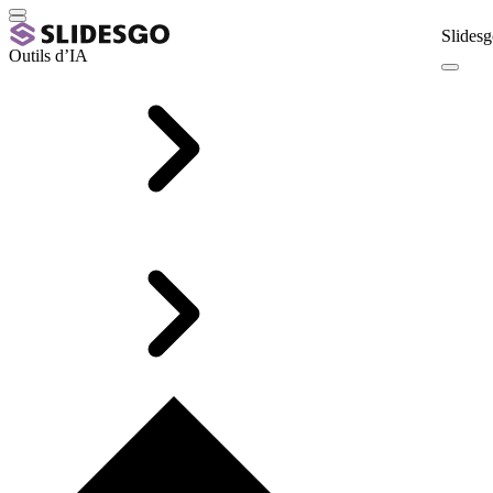
Slidesg
Outils d’IA