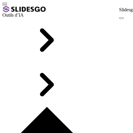
Slidesg
Outils d’IA