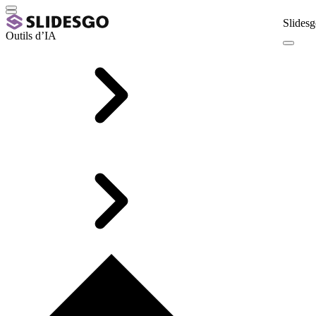
Slidesg
Outils d’IA