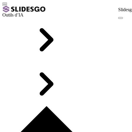
Slidesg
Outils d’IA