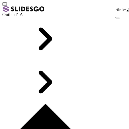
Slidesg
Outils d’IA