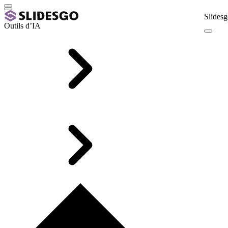
Slidesg
Outils d’IA