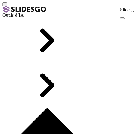
Slidesg
Outils d’IA