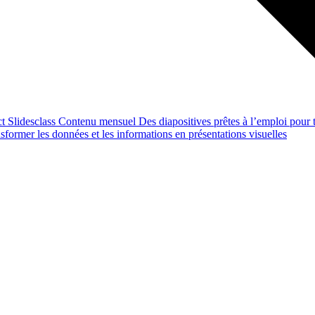
ct
Slidesclass
Contenu mensuel
Des diapositives prêtes à l’emploi pour t
former les données et les informations en présentations visuelles