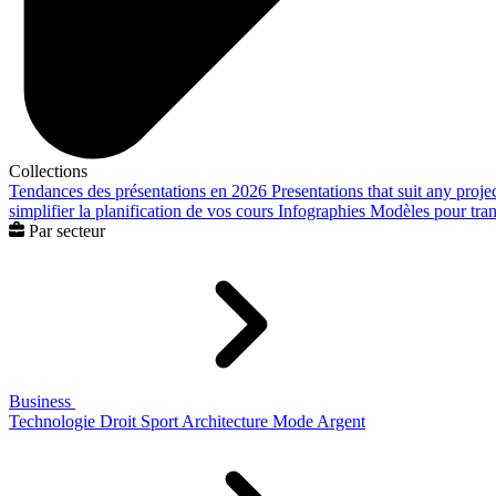
Collections
Tendances des présentations en 2026
Presentations that suit any proje
simplifier la planification de vos cours
Infographies
Modèles pour trans
Par secteur
Business
Technologie
Droit
Sport
Architecture
Mode
Argent