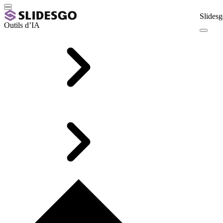
Slidesg
Outils d’IA