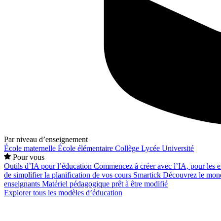
Par niveau d’enseignement
École maternelle
École élémentaire
Collège
Lycée
Université
Pour vous
Outils d’IA pour l’éducation
Commencez à créer avec l’IA, pour les en
de simplifier la planification de vos cours
Smartick
Découvrez le mond
enseignants
Matériel pédagogique prêt à être modifié
Explorer tous les modèles d’éducation