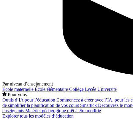
Par niveau d’enseignement
École maternelle
École élémentaire
Collège
Lycée
Université
Pour vous
Outils d’IA pour l’éducation
Commencez à créer avec l’IA, pour les en
de simplifier la planification de vos cours
Smartick
Découvrez le mond
enseignants
Matériel pédagogique prêt à être modifié
Explorer tous les modèles d’éducation