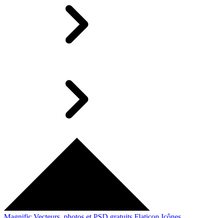
Magnific
Vecteurs, photos et PSD gratuits
Flaticon
Icônes