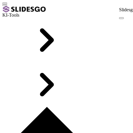
Slidesg
KI-Tools