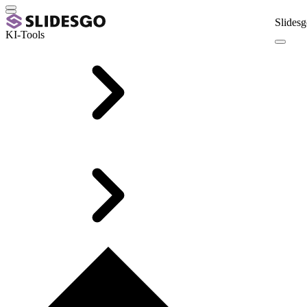
Slidesg
KI-Tools