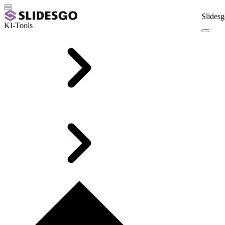
Slidesg
KI-Tools