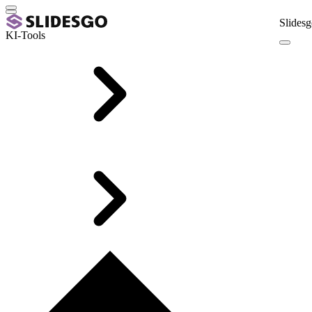
Slidesg
KI-Tools