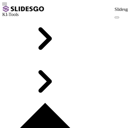
Slidesg
KI-Tools