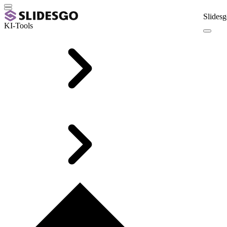
Slidesg
KI-Tools