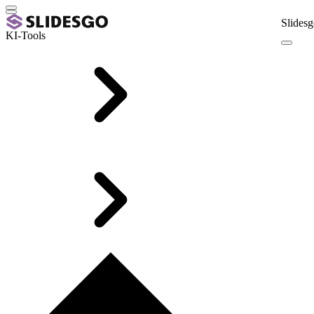
Slidesg
KI-Tools