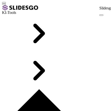
Slidesg
KI-Tools