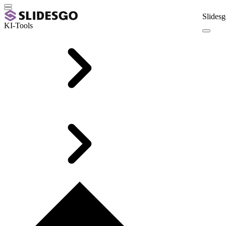
Slidesg
KI-Tools