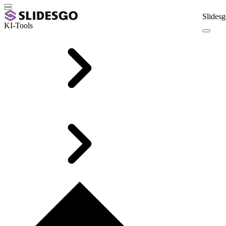
Slidesg
KI-Tools