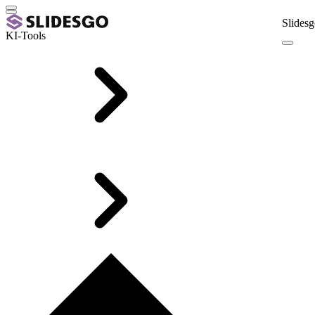
Slidesg
KI-Tools