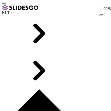
Slidesg
KI-Tools