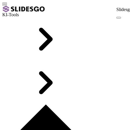
Slidesg
KI-Tools