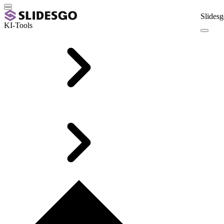
Slidesg
KI-Tools