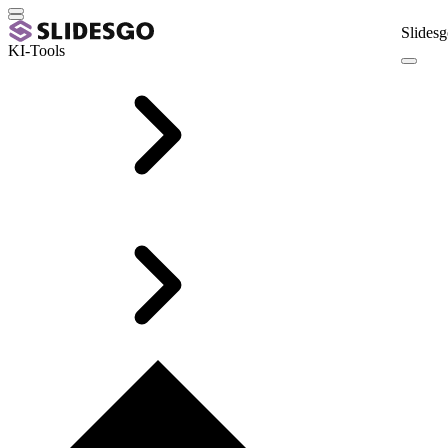
Slidesg
KI-Tools