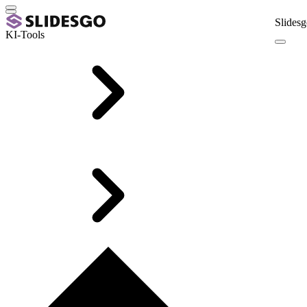
Slidesg
KI-Tools