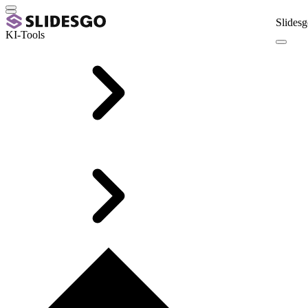
Slidesg
KI-Tools