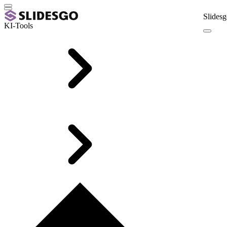
Slidesg
KI-Tools