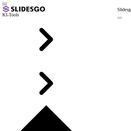
Slidesg
KI-Tools