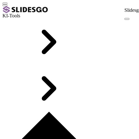
Slidesg
KI-Tools