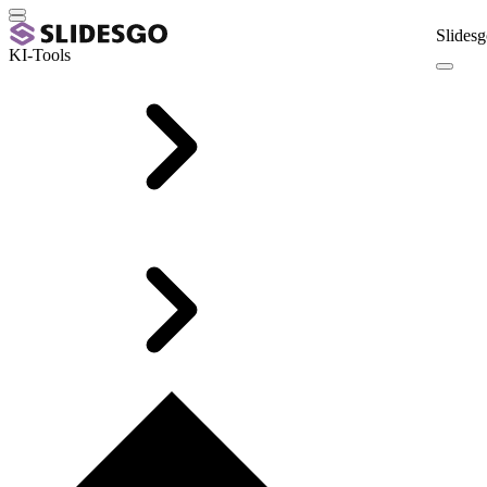
Slidesg
KI-Tools