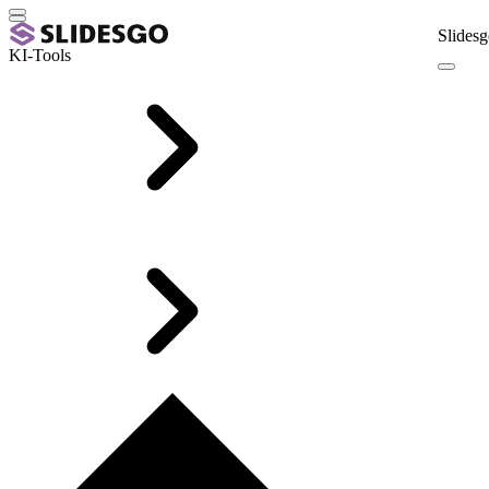
Slidesg
KI-Tools