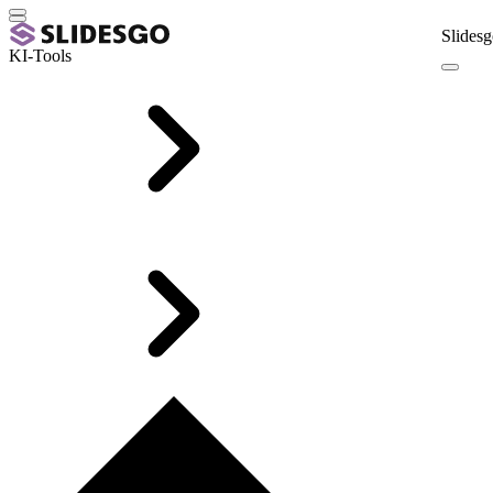
Slidesg
KI-Tools