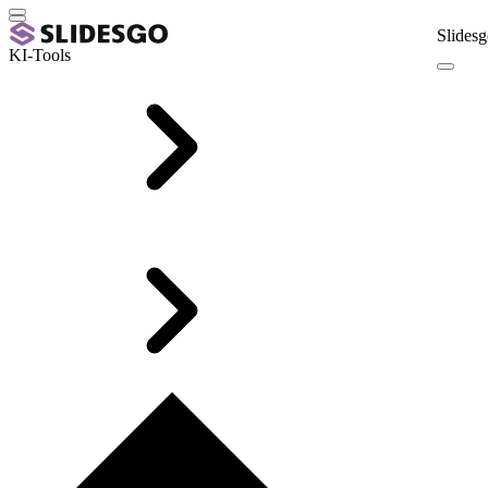
Slidesg
KI-Tools