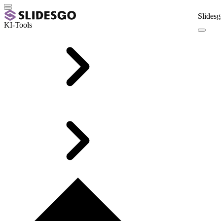
Slidesg
KI-Tools