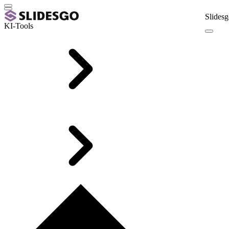
Slidesg
KI-Tools