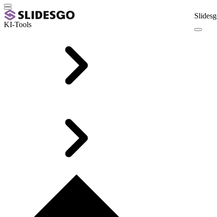
Slidesg
KI-Tools