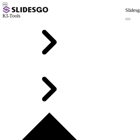
Slidesg
KI-Tools