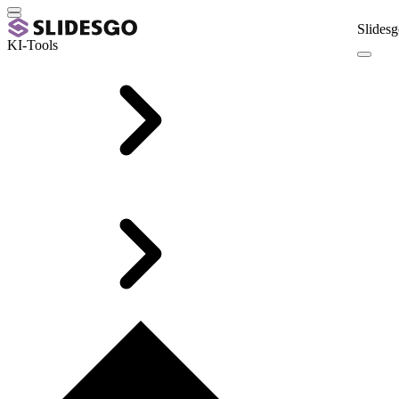
Slidesg
KI-Tools