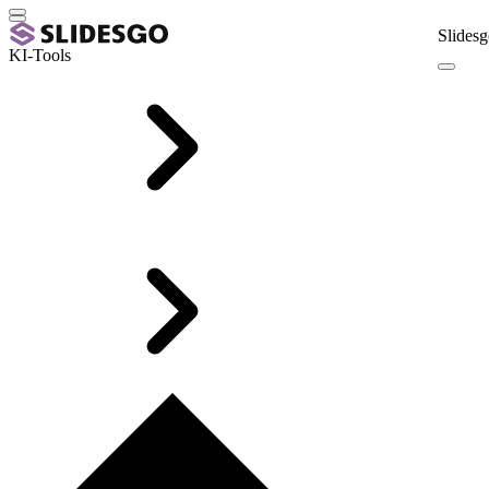
Slidesg
KI-Tools