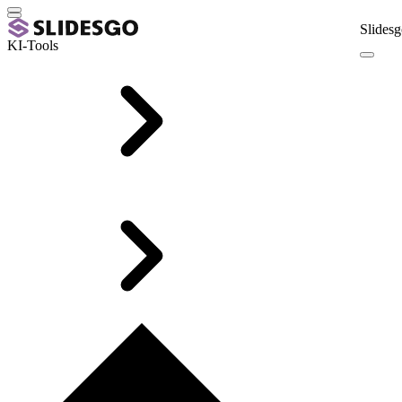
Slidesg
KI-Tools