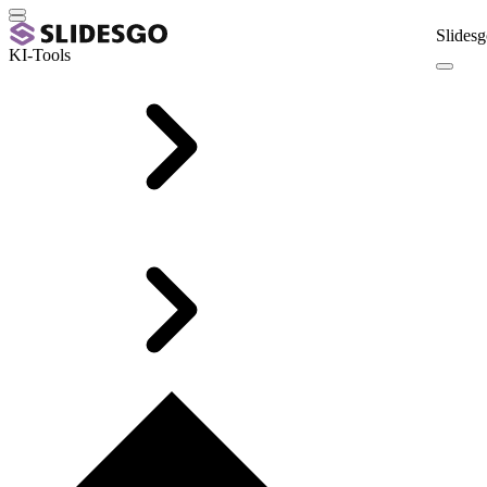
Slidesg
KI-Tools