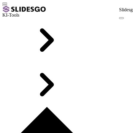
Slidesg
KI-Tools