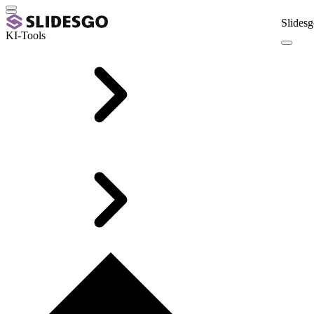
Slidesg
KI-Tools