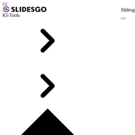
Slidesg
KI-Tools