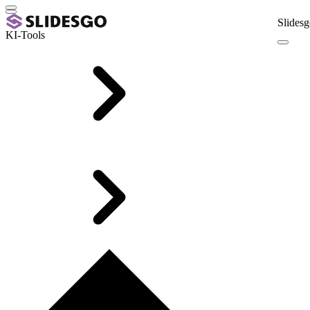
Slidesg
KI-Tools