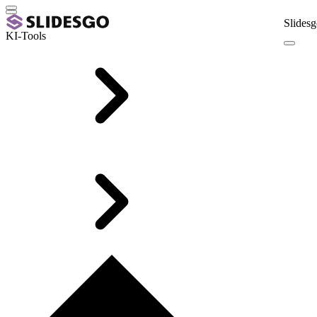
Slidesg
KI-Tools