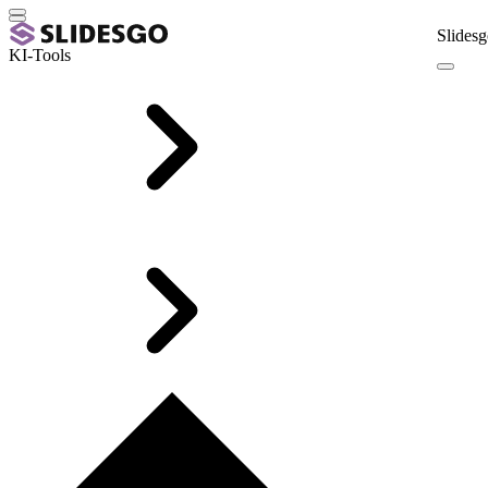
Slidesg
KI-Tools