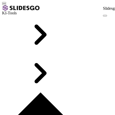
Slidesg
KI-Tools